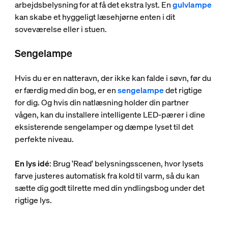
arbejdsbelysning for at få det ekstra lyst. En
gulvlampe
kan skabe et hyggeligt læsehjørne enten i dit
soveværelse eller i stuen.
Sengelampe
Hvis du er en natteravn, der ikke kan falde i søvn, før du
er færdig med din bog, er en
sengelampe
det rigtige
for dig. Og hvis din natlæsning holder din partner
vågen, kan du installere intelligente LED-pærer i dine
eksisterende sengelamper og dæmpe lyset til det
perfekte niveau.
En lys idé
: Brug 'Read' belysningsscenen, hvor lysets
farve justeres automatisk fra kold til varm, så du kan
sætte dig godt tilrette med din yndlingsbog under det
rigtige lys.