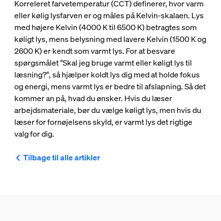
Korreleret farvetemperatur (CCT) definerer, hvor varm
eller kølig lysfarven er og måles på Kelvin-skalaen. Lys
med højere Kelvin (4000 K til 6500 K) betragtes som
køligt lys, mens belysning med lavere Kelvin (1500 K og
2600 K) er kendt som varmt lys. For at besvare
spørgsmålet "Skal jeg bruge varmt eller køligt lys til
læsning?", så hjælper koldt lys dig med at holde fokus
og energi, mens varmt lys er bedre til afslapning. Så det
kommer an på, hvad du ønsker. Hvis du læser
arbejdsmateriale, bør du vælge køligt lys, men hvis du
læser for fornøjelsens skyld, er varmt lys det rigtige
valg for dig.
Tilbage til alle artikler