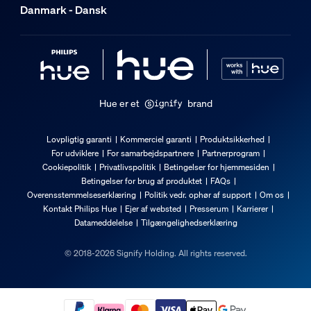
Danmark - Dansk
Hue er et
brand
Lovpligtig garanti
Kommerciel garanti
Produktsikkerhed
For udviklere
For samarbejdspartnere
Partnerprogram
Cookiepolitik
Privatlivspolitik
Betingelser for hjemmesiden
Betingelser for brug af produktet
FAQs
Overensstemmelseserklæring
Politik vedr. ophør af support
Om os
Kontakt Philips Hue
Ejer af websted
Presserum
Karrierer
Datameddelelse
Tilgængelighedserklæring
© 2018-2026 Signify Holding. All rights reserved.