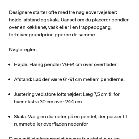
Designere starter ofte med tre nøgleovervejelser:
højde, afstand og skala. Uanset om du placerer pendler
over en køkkenø, vask eller i en trappeopgang,
forbliver grundprincipperne de samme.
Nøgleregler:
Højde: Hæng pendler 76-91 cm over overfladen
Afstand: Lad der være 61-91 cm mellem pendlerne.
Justering ved store loftshøjder: Læg 7,5 cm til for
hver ekstra 30 cm over 244 cm
Skala: Vælg en diameter på en pendel, der passer til
rummet eller overfladen nedenfor
Disse mål hjælper med at bevare frie sigtelinjer, en