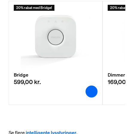
20% rabat med Bridge!
20% rabat med
Bridge
Dimmer swi
599,00 kr.
169,00 kr
Se flere
intelligente lysstyringer
.