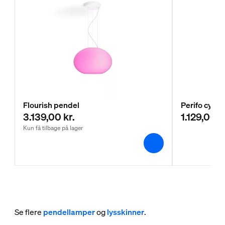
Flourish pendel
Perifo cyli
3.139,00 kr.
1.129,00 k
Kun få tilbage på lager
Se flere
pendellamper
og
lysskinner
.