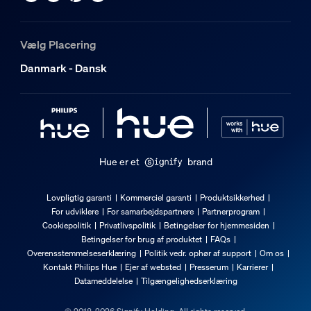
Vælg Placering
Danmark - Dansk
Hue er et
brand
Lovpligtig garanti
Kommerciel garanti
Produktsikkerhed
For udviklere
For samarbejdspartnere
Partnerprogram
Cookiepolitik
Privatlivspolitik
Betingelser for hjemmesiden
Betingelser for brug af produktet
FAQs
Overensstemmelseserklæring
Politik vedr. ophør af support
Om os
Kontakt Philips Hue
Ejer af websted
Presserum
Karrierer
Datameddelelse
Tilgængelighedserklæring