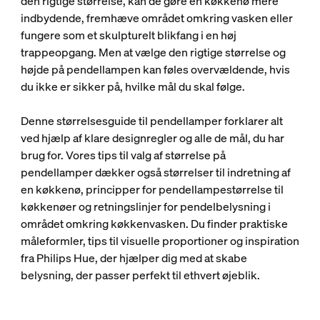
den rigtige størrelse, kan de gøre en køkkenø mere
indbydende, fremhæve området omkring vasken eller
fungere som et skulpturelt blikfang i en høj
trappeopgang. Men at vælge den rigtige størrelse og
højde på pendellampen kan føles overvældende, hvis
du ikke er sikker på, hvilke mål du skal følge.
Denne størrelsesguide til pendellamper forklarer alt
ved hjælp af klare designregler og alle de mål, du har
brug for. Vores tips til valg af størrelse på
pendellamper dækker også størrelser til indretning af
en køkkenø, principper for pendellampestørrelse til
køkkenøer og retningslinjer for pendelbelysning i
området omkring køkkenvasken. Du finder praktiske
måleformler, tips til visuelle proportioner og inspiration
fra Philips Hue, der hjælper dig med at skabe
belysning, der passer perfekt til ethvert øjeblik.