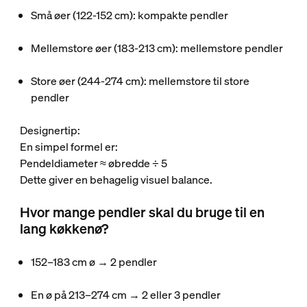
Små øer (122-152 cm): kompakte pendler
Mellemstore øer (183-213 cm): mellemstore pendler
Store øer (244-274 cm): mellemstore til store
pendler
Designertip:
En simpel formel er:
Pendeldiameter ≈ øbredde ÷ 5
Dette giver en behagelig visuel balance.
Hvor mange pendler skal du bruge til en
lang køkkenø?
152–183 cm ø → 2 pendler
En ø på 213–274 cm → 2 eller 3 pendler