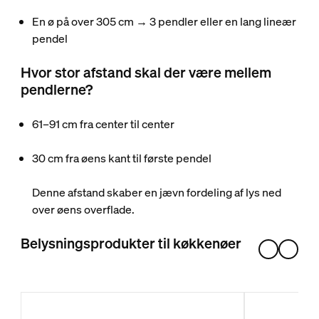
En ø på over 305 cm → 3 pendler eller en lang lineær
pendel
Hvor stor afstand skal der være mellem
pendlerne?
61–91 cm fra center til center
30 cm fra øens kant til første pendel
Denne afstand skaber en jævn fordeling af lys ned
over øens overflade.
Belysningsprodukter til køkkenøer