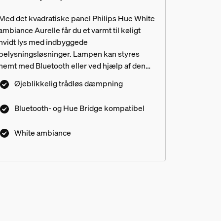
Med det kvadratiske panel Philips Hue White
ambiance Aurelle får du et varmt til køligt
hvidt lys med indbyggede
belysningsløsninger. Lampen kan styres
nemt med Bluetooth eller ved hjælp af den
medfølgende Hue Dimmer switch. Tilføj en
Øjeblikkelig trådløs dæmpning
Philips Hue Bridge, og få adgang til alle
intelligente belysningsfunktioner.
Bluetooth- og Hue Bridge kompatibel
White ambiance