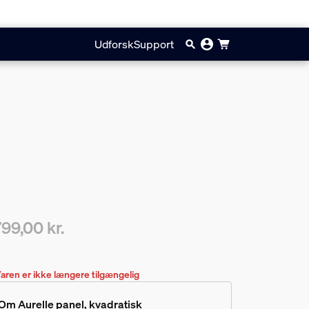
Udforsk
Support
799,00 kr.
ærende pris er 1.799,00 kr.
aren er ikke længere tilgængelig
Om Aurelle panel, kvadratisk