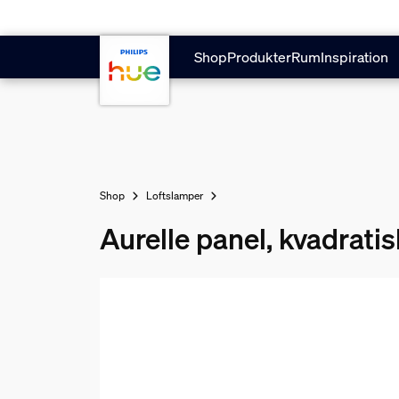
Gå til hovedindholdet
Shop
Produkter
Rum
Inspiration
Shop
Loftslamper
Aurelle panel, kvadratis