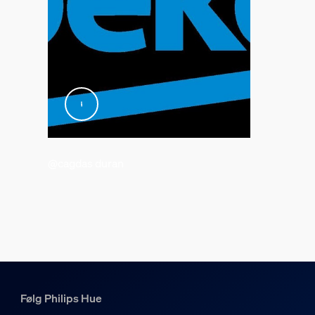
Lysegenskaber
Farvetemperatur
2000-6500 K
Diverse
Specielt designet til
@cagdas duran
Stue, Soveværelse, Kontor, Studieværelse
Styling
Moderne
Type
Loftslamper
EyeComfort
Nej
Følg Philips Hue
Emballagemål og -vægt