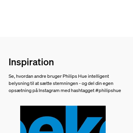
Design og finish
Farve
Hvid
Materiale
Glas
Holdbarhed
Inspiration
Normeret levetid
Se, hvordan andre bruger Philips Hue intelligent
25.000
belysning til at sætte stemningen - og del din egen
opsætning på Instagram med hashtagget #philipshue
Ekstra funktioner/tilbehør medfølger
Kan dæmpes med Hue app og switch
Ja
Integreret LED
Ja