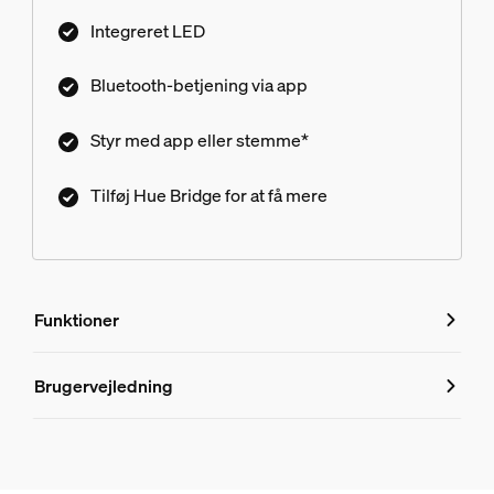
Integreret LED
Bluetooth-betjening via app
Styr med app eller stemme*
Tilføj Hue Bridge for at få mere
Funktioner
Funktioner
Brugervejledning
Produktnummer (EAN/UPC)
8719514343504