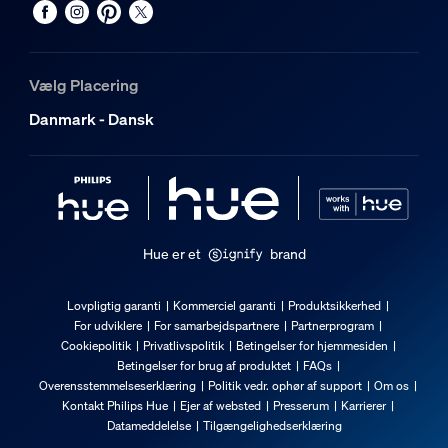
EAN/UPC – produkt
8719514343504
Vælg Placering
Nettovægt
Danmark - Dansk
3,01 kg
Bruttovægt
4,49 kg
Højde
281 mm
Hue er et
brand
Længde
436 mm
Lovpligtig garanti
Kommerciel garanti
Produktsikkerhed
For udviklere
For samarbejdspartnere
Partnerprogram
Bredde
Cookiepolitik
Privatlivspolitik
Betingelser for hjemmesiden
436 mm
Betingelser for brug af produktet
FAQs
Materialenummer (12NC)
Overensstemmelseserklæring
Politik vedr. ophør af support
Om os
Kontakt Philips Hue
Ejer af websted
Presserum
Karrierer
929003053501
Datameddelelse
Tilgængelighedserklæring