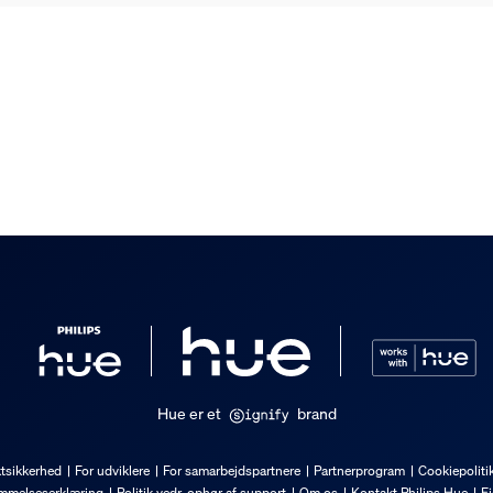
pot
Hue er et
brand
tsikkerhed
For udviklere
For samarbejdspartnere
Partnerprogram
Cookiepoliti
mmelseserklæring
Politik vedr. ophør af support
Om os
Kontakt Philips Hue
Ej