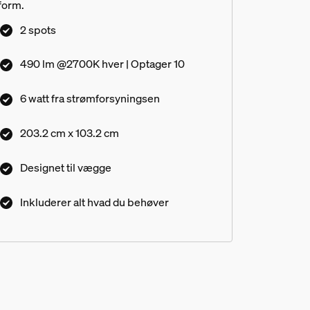
form.
2 spots
490 lm @2700K hver | Optager 10
6 watt fra strømforsyningsen
203.2 cm x 103.2 cm
Designet til vægge
Inkluderer alt hvad du behøver