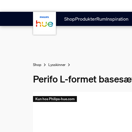
Gå til hovedindholdet
Shop
Produkter
Rum
Inspiration
Shop
Lysskinner
Perifo L-formet basesæt
Kun hos Philips-hue.com