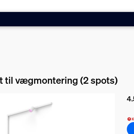
 til vægmontering (2 spots)
4.
Nuv
K