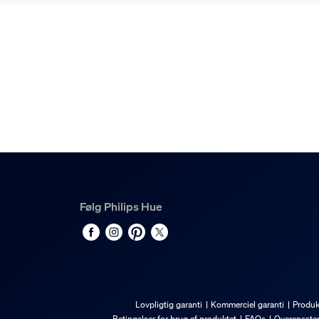
Hue Perifo udvendigt hjørnestik
1
Hue White and color ambiance Perifo cylinders
2
Følg Philips Hue
Lovpligtig garanti
Kommerciel garanti
Produk
Betingelser for brug af produktet
FAQs
Overensste