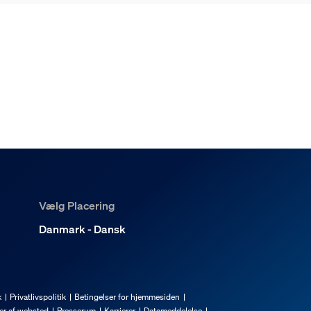
Vælg Placering
Danmark - Dansk
k
Privatlivspolitik
Betingelser for hjemmesiden
er af websted
Presserum
Karrierer
Datameddelelse