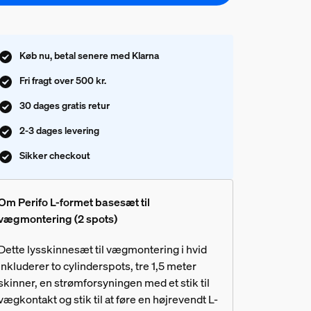
Køb nu, betal senere med Klarna
Fri fragt over 500 kr.
30 dages gratis retur
2-3 dages levering
Sikker checkout
Om Perifo L-formet basesæt til
vægmontering (2 spots)
Dette lysskinnesæt til vægmontering i hvid
inkluderer to cylinderspots, tre 1,5 meter
skinner, en strømforsyningen med et stik til
vægkontakt og stik til at føre en højrevendt L-