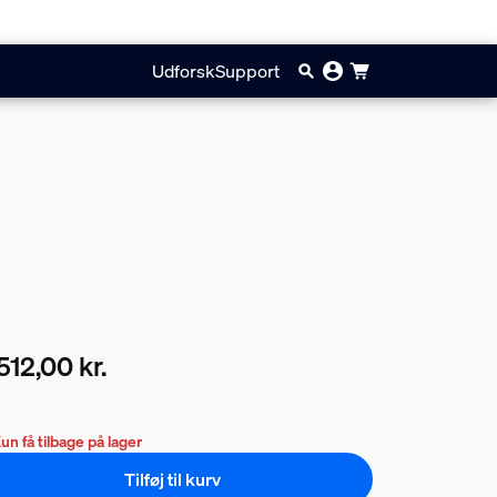
Udforsk
Support
512,00 kr.
ærende pris er 4.512,00 kr.
un få tilbage på lager
Tilføj til kurv