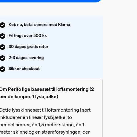
Køb nu, betal senere med Klarna
Fri fragt over 500 kr.
30 dages gratis retur
2-3 dages levering
Sikker checkout
Om Perifo lige basesæt til loftsmontering (2
pendellamper, 1 lysbjælke)
Dette lysskinnesæt til loftsmontering i sort
inkluderer én lineær lysbjælke, to
pendellamper, én 1,5 meter skinne, én 1
meter skinne og en strømforsyningen, der