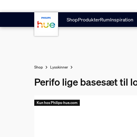
Gå til hovedindholdet
Shop
Produkter
Rum
Inspiration
Shop
Lysskinner
Perifo lige basesæt til 
Kun hos Philips-hue.com