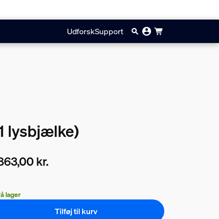
Udforsk
Support
1 lysbjælke)
863,00 kr.
ærende pris er 5.863,00 kr.
å lager
Tilføj til kurv