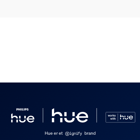
pendel
e
Hue er et
brand