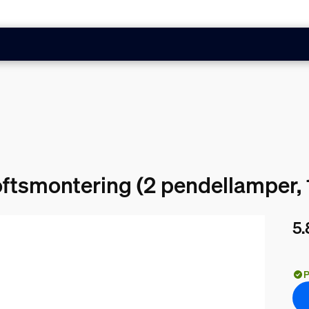
loftsmontering (2 pendellamper, 
5.
Nuv
P