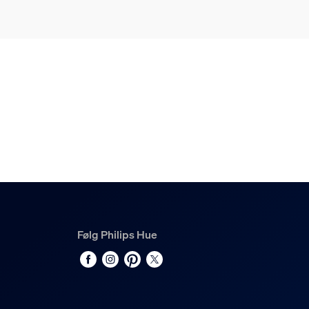
Hue Perifo lige stik
1
Hue White and color ambiance Perifo cylinder
2
Hue White and color ambiance Perifo lysbjælk
1
Følg Philips Hue