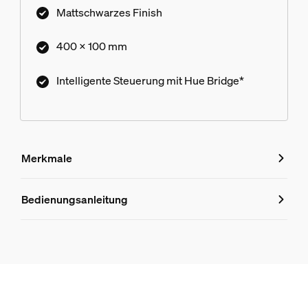
Mattschwarzes Finish
400 x 100 mm
Intelligente Steuerung mit Hue Bridge*
Merkmale
Merkmale
Bedienungsanleitung
Produktnummer (EAN/UPC)
8718696170502
Design und Materialausführung