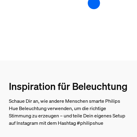
Farbwiedergabeindex (CRI)
≥80
Farbtemperatur
2000-6500 K
Sonstiges
Speziell geeignet für
Garten, Patio
Typ
Inspiration für Beleuchtung
Sockel-/Wegeleuchte
Packmaße und Gewicht
Schaue Dir an, wie andere Menschen smarte Philips
Hue Beleuchtung verwenden, um die richtige
Stimmung zu erzeugen – und teile Dein eigenes Setup
EAN/UPC - Produkt
auf Instagram mit dem Hashtag #philipshue
8718696170502
Nettogewicht