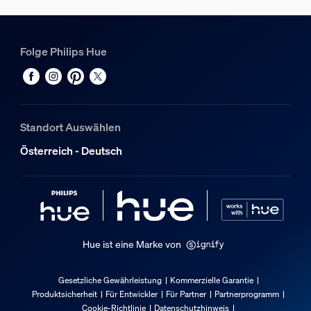
400 mm
Gesamte Länge
Folge Philips Hue
100 mm
Gesamte Breite
100 mm
Service
Standort Auswählen
Österreich - Deutsch
Garantie
2 Jahr(e)
Technische Daten
Lichtleistung von 4.000 K
Hue ist eine Marke von
1.180
Gesetzliche Gewährleistung
Kommerzielle Garantie
Lichtfarbe
Produktsicherheit
Für Entwickler
Für Partner
Partnerprogramm
Farbiges und weißes Licht (RBGW)
Cookie-Richtlinie
Datenschutzhinweis