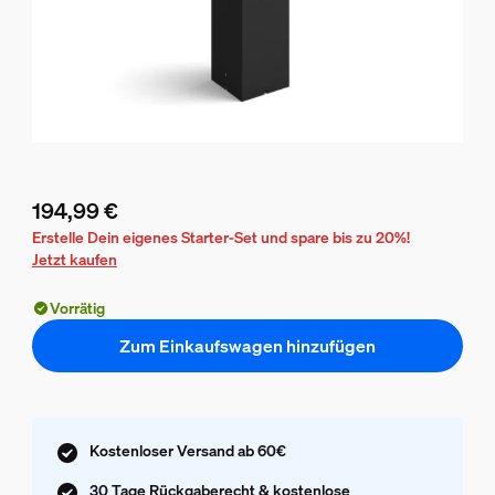
194,99 €
Aktueller Preis ist 194,99 €
Erstelle Dein eigenes Starter-Set und spare bis zu 20%!
Jetzt kaufen
Vorrätig
Zum Einkaufswagen hinzufügen
Kostenloser Versand ab 60€
30 Tage Rückgaberecht & kostenlose