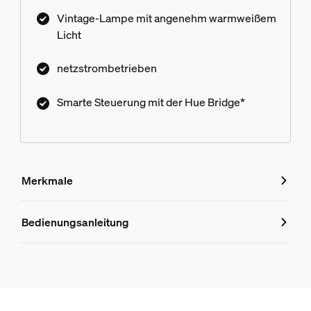
Vintage-Lampe mit angenehm warmweißem
Licht
netzstrombetrieben
Smarte Steuerung mit der Hue Bridge*
Merkmale
Merkmale
Bedienungsanleitung
Produktnummer (EAN/UPC)
8719514388512
Design und Materialausführung