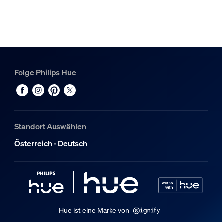
Farbe
Schwarz
Material
Aluminium
Folge Philips Hue
Nutzlebensdauer
Nennlebensdauer
15.000
Standort Auswählen
Zusatzfunktion/Zubehör im Lieferumfa
Österreich - Deutsch
Dimmbar mit Hue App und Schalter
Ja
LED integriert
Nein
Hue ist eine Marke von