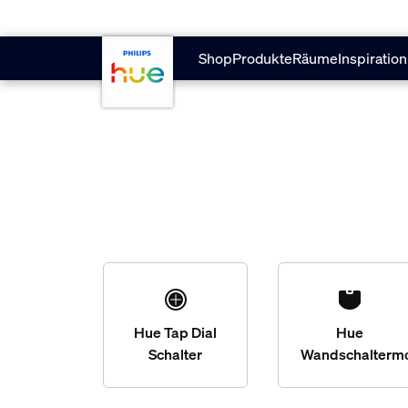
Zum Hauptinhalt springen
Shop
Produkte
Räume
Inspiration
Hue Tap Dial
Hue
Schalter
Wandschalterm