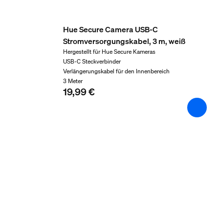
Garantie
2 Jahr(e)
Hue Secure Camera USB-C
Technische Daten
Stromversorgungskabel, 3 m, weiß
Hergestellt für Hue Secure Kameras
USB-C Steckverbinder
Netzstrom
Verlängerungskabel für den Innenbereich
100‑240 V
3 Meter
19,99 €
IP-Code
IP65 (IP20-Netzteil)
Schutzklasse
Klasse III
Bildsensor der Kamera
CMOS - F35
Sichtfeld der Kameralinse (Grad)
141,2
Kamera-Adapter
12VDC/24DC