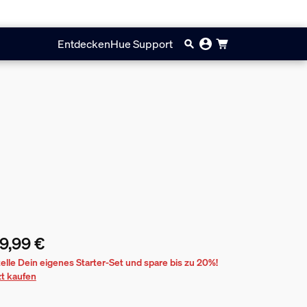
Entdecken
Hue Support
9,99 €
ueller Preis ist 139,99 €
telle Dein eigenes Starter-Set und spare bis zu 20%!
zt kaufen