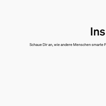
Die Kamera
Max. Videoauflösung
Ins
1080P
Videofunktionen
End to end encryption
Schaue Dir an, wie andere Menschen smarte P
Bewegungserkennung
Ja
Nachtsicht
Ja, mit Infrarot-LED
Platzierung der Kamera
Garten, Vorgarten
Witterungsbeständig
Ja
Mikrofon