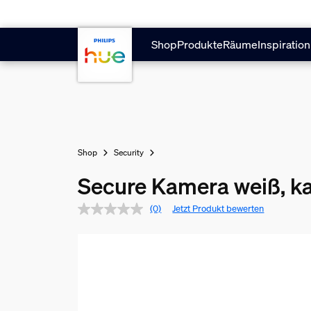
Zum Hauptinhalt springen
Shop
Produkte
Räume
Inspiration
Shop
Security
Secure Kamera weiß, 
(0)
Jetzt Produkt bewerten