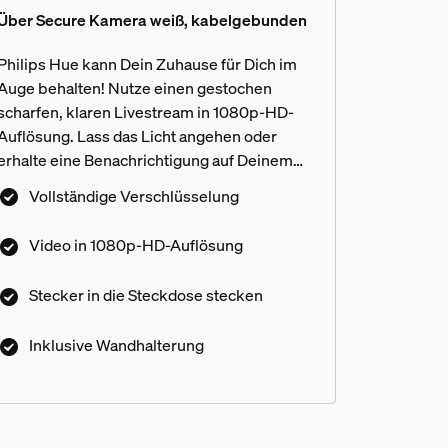
Über Secure Kamera weiß, kabelgebunden
Philips Hue kann Dein Zuhause für Dich im
Auge behalten! Nutze einen gestochen
scharfen, klaren Livestream in 1080p-HD-
Auflösung. Lass das Licht angehen oder
erhalte eine Benachrichtigung auf Deinem
Mobilgerät, wenn Bewegung erkannt wird.
Vollständige Verschlüsselung
Mit einem Tippen in der Hue App kannst Du
sogar einen Tonalarm auslösen. Diese
Video in 1080p-HD-Auflösung
kabelgebundene
Heimüberwachungskamera lässt sich
Stecker in die Steckdose stecken
einfach in jedem Zuhause montieren und
e Lampen als das Flutlicht aus
installieren.
Inklusive Wandhalterung
htkamera ein Hue Secure Abonn