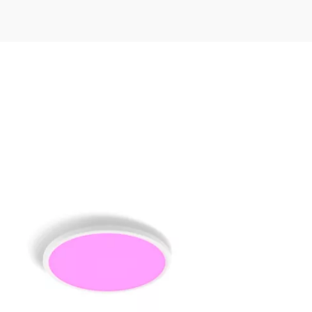
 ich die Kamera der Hue Secure
erwendung der Hue Secure Flutl
 Hue Secure Flutlichtkamera?
 auf meine Frage gefunden.