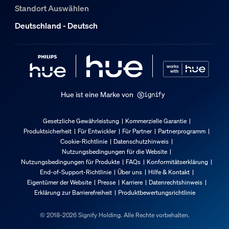
Gesamte Breite
Standort Auswählen
359 mm
Deutschland - Deutsch
Service
Garantie
2 Jahr(e)
Hue ist eine Marke von
Technische Daten
Gesetzliche Gewährleistung
Kommerzielle Garantie
Lichtleistung von 4.000 K
Produktsicherheit
Für Entwickler
Für Partner
Partnerprogramm
2.250
Cookie-Richtlinie
Datenschutzhinweis
Nutzungsbedingungen für die Website
Lichtquelle entspricht Standardlampe
Nutzungsbedingungen für Produkte
FAQs
Konformitätserklärung
175
End-of-Support-Richtlinie
Über uns
Hilfe & Kontakt
Eigentümer der Website
Presse
Karriere
Datenrechtshinweis
Lichtfarbe
Erklärung zur Barrierefreiheit
Produktbewertungsrichtlinie
Farbiges und weißes Licht (RBGW)
Netzstrom
© 2018-2026 Signify Holding. Alle Rechte vorbehalten.
50–60 Hz