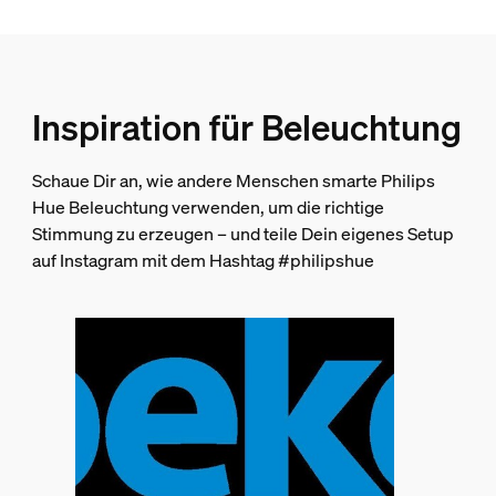
Wohnzimmer, Schlafzimmer, Büroflächen, Arbeitszimmer
Stil
Zeitgenössisch
Inspiration für Beleuchtung
Typ
Deckenleuchten
Schaue Dir an, wie andere Menschen smarte Philips
EyeComfort
Hue Beleuchtung verwenden, um die richtige
Nein
Stimmung zu erzeugen – und teile Dein eigenes Setup
Packmaße und Gewicht
auf Instagram mit dem Hashtag #philipshue
EAN/UPC - Produkt
8719514343504
Nettogewicht
3,01 kg
Bruttogewicht
4,49 kg