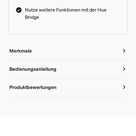
Nutze weitere Funktionen mit der Hue
Bridge
Merkmale
Merkmale
Bedienungsanleitung
Produktnummer (EAN/UPC)
Produktbewertungen
8719514343528
Design und Materialausführung
Farbe
Weiß
Material