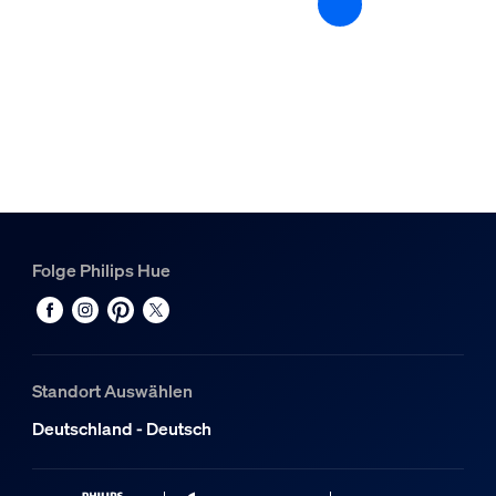
Sonstiges
Speziell geeignet für
Wohnzimmer, Schlafzimmer
Stil
Zeitgenössisch
Typ
Pendelleuchten
Folge Philips Hue
EyeComfort
Nein
Packmaße und Gewicht
Standort Auswählen
EAN/UPC - Produkt
Deutschland - Deutsch
8719514343528
Nettogewicht