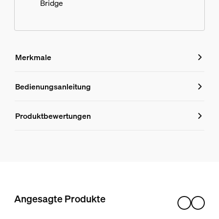
Bridge
Merkmale
Merkmale
Bedienungsanleitung
Produktnummer (EAN/UPC)
Produktbewertungen
8720169319998
Design und Materialausführung
Farbe
Schwarz
Material
Angesagte Produkte
Metall