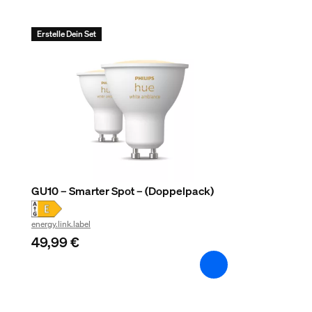
Nutzlebensdauer
Erstelle Dein Set
Nennlebensdauer
25.000
Zusatzfunktion/Zubehör im Lieferumfa
Schwenkbarer Spotkopf
Drehbar (links-rechts), Neigbar (unten-oben)
Dimmbar mit Hue App und Schalter
Ja
GU10 – Smarter Spot – (Doppelpack)
LED integriert
energy.link.label
Nein
49,99 €
Garantie
2 Jahre
Ja