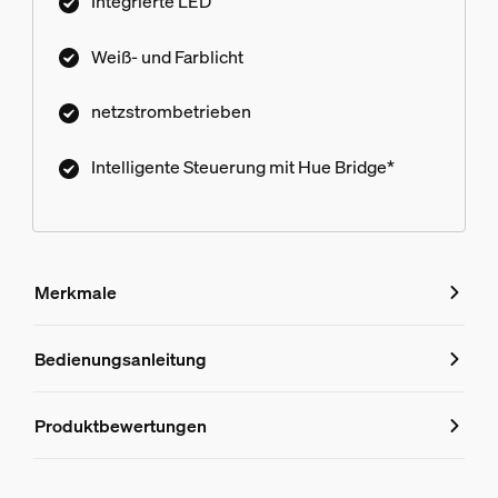
Integrierte LED
Weiß- und Farblicht
netzstrombetrieben
Intelligente Steuerung mit Hue Bridge*
Merkmale
Merkmale
Bedienungsanleitung
Produktnummer (EAN/UPC)
Produktbewertungen
8718696174296
Design und Materialausführung