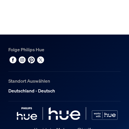
Farbwiedergabeindex (CRI)
≥80
Farbtemperatur
2700 K
Packmaße und Gewicht
Folge Philips Hue
EAN/UPC - Produkt
8719514288232
Nettogewicht
0,06 kg
Standort Auswählen
Bruttogewicht
Deutschland - Deutsch
0,11 kg
Höhe
14 cm
Länge
7,2 cm