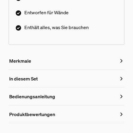
Entworfen für Wände
Enthält alles, was Sie brauchen
Merkmale
Merkmale
In diesem Set
Produktnummer (EAN/UPC)
Bedienungsanleitung
8719514873148
Produktinformationen
Produktbewertungen
Hue Perifo 100W 1-Punkt-Netzteil mit Stecker schwarz