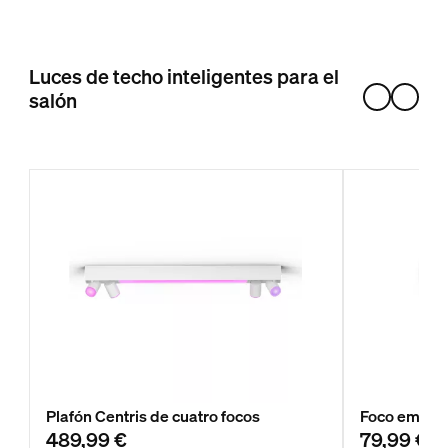
Luces de techo inteligentes para el
salón
Plafón Centris de cuatro focos
Foco empot
489,99 €
79,99 €