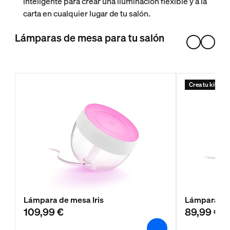
inteligente para crear una iluminación flexible y a la
carta en cualquier lugar de tu salón.
Lámparas de mesa para tu salón
Crea tu kit de i
Lámpara de mesa Iris
Lámpara de
109,99 €
89,99 €