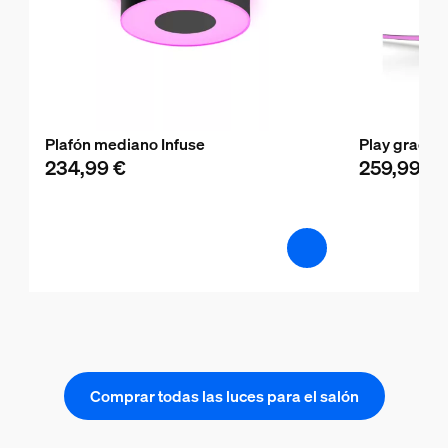
Plafón mediano Infuse
Play gradient
234,99 €
259,99 €
Comprar todas las luces para el salón