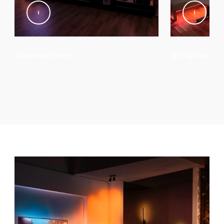
@suwolae.home
@shigunaru_c