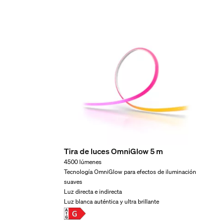
Pilas incluidas
No
Varios
Tipo
Accesorios
Dimensiones y peso de
Producto con código EAN/UPC
8721103043795
Tira de luces OmniGlow 5 m
4500 lúmenes
Peso neto
Tecnología OmniGlow para efectos de iluminación
0,21 kg
suaves
Peso bruto
Luz directa e indirecta
Luz blanca auténtica y ultra brillante
0,25 kg
Altura