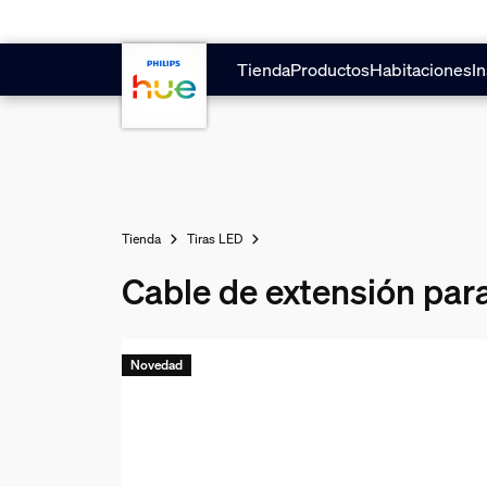
Saltar al contenido principal
Tienda
Productos
Habitaciones
In
Tienda
Tiras LED
Cable de extensión para
Novedad