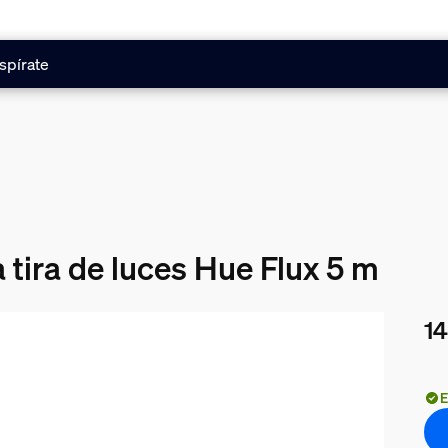
spírate
 tira de luces Hue Flux 5 m
14
El 
E