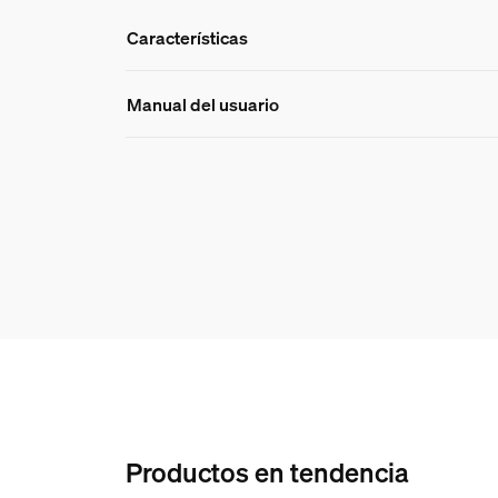
Características
Características
Manual del usuario
Número de producto (EAN/UPC)
8721103043795
Diseño y acabado
Color
White
Material
PVC
Características/accesor
Productos en tendencia