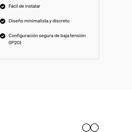
mantener la fuente de alimentación fuera de
Fácil de instalar
la vista.
Diseño minimalista y discreto
Configuración segura de baja tensión
(IP20)