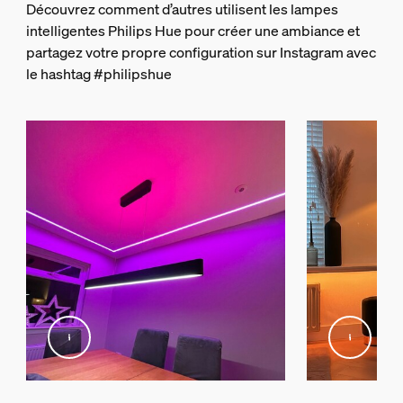
Découvrez comment d’autres utilisent les lampes
Température de fonctionnement
intelligentes Philips Hue pour créer une ambiance et
-20 °C à 45 °C
partagez votre propre configuration sur Instagram avec
fonction supplémentaire/accessoire in
le hashtag #philipshue
Changements de couleurs (DEL)
Oui
Intensité variable
Oui
Intensité variable avec l’appli et l’interrupteur Hue
Oui
DEL intégrée
Oui
Garantie
2 ans
Oui