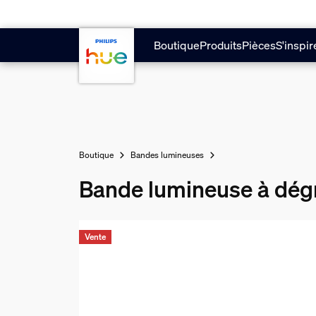
Passer au contenu principal
Boutique
Produits
Pièces
S'inspir
Boutique
Bandes lumineuses
Bande lumineuse à dég
Vente