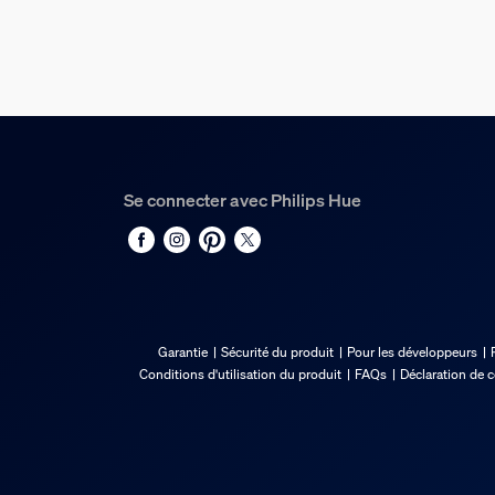
Possibilité de la couper
Oui
Accepte les rallonges
Oui
Tension d'alimentation
100V-120V
Se connecter avec Philips Hue
Longueur
1 998,98 mm
Puissance maximale en fonctionnement
20 W
Garantie
Sécurité du produit
Pour les développeurs
Puissance
Conditions d'utilisation du produit
FAQs
Déclaration de 
20 W
Divers