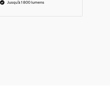
Jusqu’à 1 800 lumens
ce Philips Hue derrière un télév
adée d'ambiance Philips Hue et 