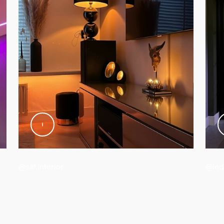
lumière
@saf.interior
@ind
ande lumineuse