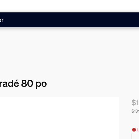
er
radé 80 po
$1
$19
Le 
L