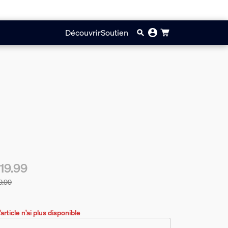
Découvrir
Soutien
19.99
9.99
prix actuel est $119.99, le prix d'origine est $199.99
’article n’ai plus disponible