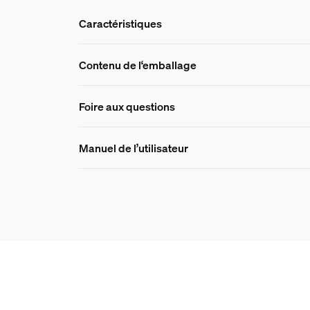
Caractéristiques
Caractéristique
Contenu de l‘emballage
Foire aux questions
Numéro de produit (EAN/UPC)
046677570552
Foire aux quest
Manuel de l’utilisateur
Conception et finition
Couleur
Puis-je utiliser la ban
Blanche
Matériau
Silicone
Quelle est la différenc
Durabilité