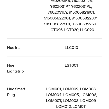
7602031K6, 7602031N6,
7602031P7, 7602031PU,
7602031U7, 915005821901,
915005822001, 915005822301,
915005822501, 915005822601,
LCT026, LCT030, LLC020
Hue Iris
LLC010
Hue
LST001
Lightstrip
Hue Smart
LOM001, LOM002, LOM003,
Plug
LOM004, LOM005, LOM006,
LOM007, LOM008, LOM009,
LOM010, LOM011