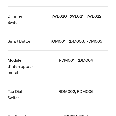
Dimmer
RWL020, RWL021, RWL022
Switch
Smart Button
ROM001, RDM003, RDM005
Module
RDM001, RDM004
d'interrupteur
mural
Tap Dial
RDM002, RDM006
Switch