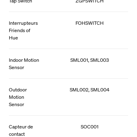
Tap Switch
ZGPSWITCH
Interrupteurs
FOHSWITCH
Friends of
Hue
Indoor Motion
SML001, SML003
Sensor
Outdoor
SML002, SML004
Motion
Sensor
Capteur de
SOC001
contact