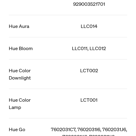
929003521701
Hue Aura
LLC014
Hue Bloom
LLC011, LLC012
Hue Color
LCT002
Downlight
Hue Color
LCT001
Lamp
Hue Go
7602031C7, 7602031I6, 7602031J6,