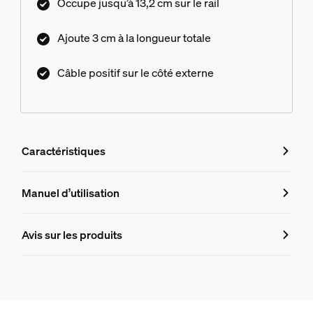
Occupe jusqu’à 13,2 cm sur le rail
Ajoute 3 cm à la longueur totale
Câble positif sur le côté externe
Caractéristiques
Caractéristiques
Manuel d’utilisation
Numéro de produit (EAN/UPC)
Avis sur les produits
8719514407404
Design et finition
Couleur