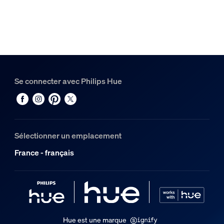
Noir
Matériaux
Synthétique
Divers
Se connecter avec Philips Hue
Conçu spécialement pour
Séjour, Chambre, Bureau, Bureau d'étude, Cuisine
Type
Autre
Sélectionner un emplacement
Dimensions et poids de l’emballage
France - français
Code barre produit
8719514407404
Poids net
0,04 kg
Hue est une marque