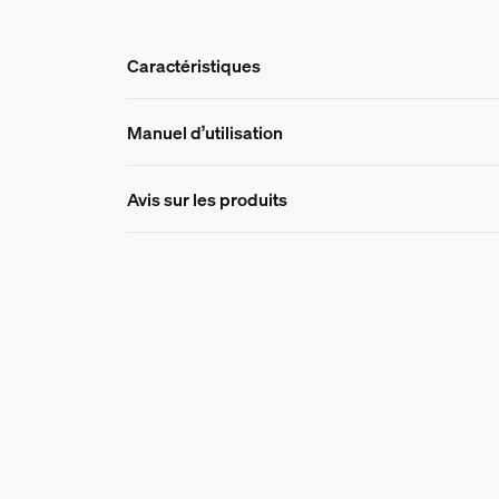
Caractéristiques
Caractéristique
Manuel d’utilisation
Avis sur les produits
Numéro de produit (EAN/UPC)
8719514450011
Design et finition
Couleur
Noir
Matériaux
Synthétique
Durée de vie