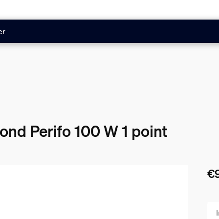
er
fond Perifo 100 W 1 point
€
Le 