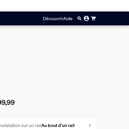
Découvrir
Aide
99,99
prix actuel est €99,99
Installation sur un rail
Au bout d'un rail