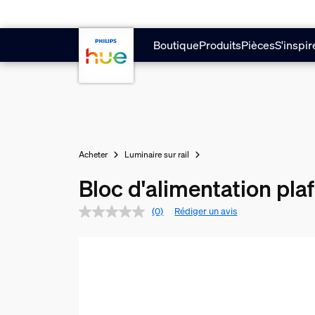
Aller au contenu principal
Boutique
Produits
Pièces
S'inspir
Acheter
Luminaire sur rail
Bloc d'alimentation pla
(0)
Rédiger un avis