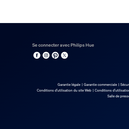
284 mm
Largeur totale
120 mm
Entretien
Se connecter avec Philips Hue
Garantie
2 ans
Spécificités techniques
Durée de vie de la lampe jusqu'à
Garantie légale
Garantie commerciale
Sécur
25 000
Conditions d’utilisation du site Web
Conditions d’utilisati
Salle de press
Puissance électrique
220 V - 240 V
Code IP
IP20