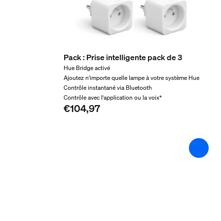
Poids brut
0,67 kg
Hauteur
92 mm
Pack : Prise intelligente pack de 3
Longueur
Hue Bridge activé
374 mm
Ajoutez n'importe quelle lampe à votre système Hue
Contrôle instantané via Bluetooth
Largeur
Contrôle avec l'application ou la voix*
155 mm
€104,97
Code 12NC
929003522901
Dimensions et poids du
Hauteur totale
72 mm
Longueur totale