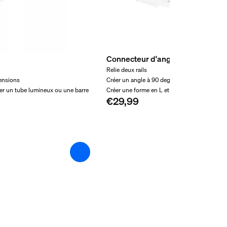
Connecteur d'angle intérieur Peri
Relie deux rails
ensions
Créer un angle à 90 degrés
er un tube lumineux ou une barre
Créer une forme en L et en U
€29,99