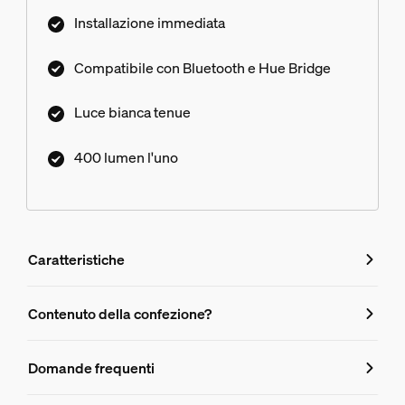
Installazione immediata
Compatibile con Bluetooth e Hue Bridge
Luce bianca tenue
400 lumen l'uno
Caratteristiche
Caratteristiche
Contenuto della confezione?
Numero di prodotto (EAN/UPC)
Domande frequenti
8720169230231