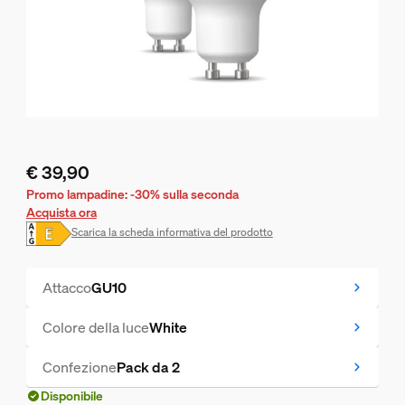
€ 39,90
Il prezzo attuale è € 39,90
Promo lampadine: -30% sulla seconda
Acquista ora
Scarica la scheda informativa del prodotto
Attacco
GU10
Colore della luce
White
Confezione
Pack da 2
Disponibile