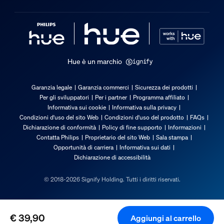
Funzionalità aggiuntiva/accessorio inc
Intensità regolabile con app Hue e interruttore
Sì
Hue è un marchio
Garanzia
Garanzia legale
Garanzia commerci
Sicurezza dei prodotti
Per gli sviluppatori
Per i partner
Programma affiliato
2 anni
Informativa sui cookie
Informativa sulla privacy
Sì
Condizioni d'uso del sito Web
Condizioni d'uso del prodotto
FAQs
Dichiarazione di conformità
Policy di fine supporto
Informazioni
Caratteristiche luce
Contatta Philips
Proprietario del sito Web
Sala stampa
Opportunità di carriera
Informativa sui dati
Dichiarazione di accessibilità
Indice di resa cromatica (CRI)
≥80
© 2018-2026 Signify Holding. Tutti i diritti riservati.
Temperatura del colore
2700 K
€ 39,90
Aggiungi al carrello