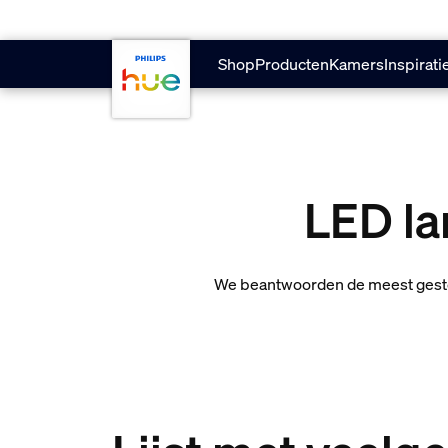
Doorgaan naar inhoud
Shop
Producten
Kamers
Inspirati
LED la
We beantwoorden de meest gestel