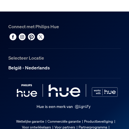
1
Hue Philips Hue Play HDMI sync box 8K
1
Connect met Philips Hue
Selecteer Locatie
België - Nederlands
Hue is een merk van
Wettelijke garantie
Commerciële garantie
Productbeveiliging
Voor ontwikkelaars
Voor partners
Partnerprogramma