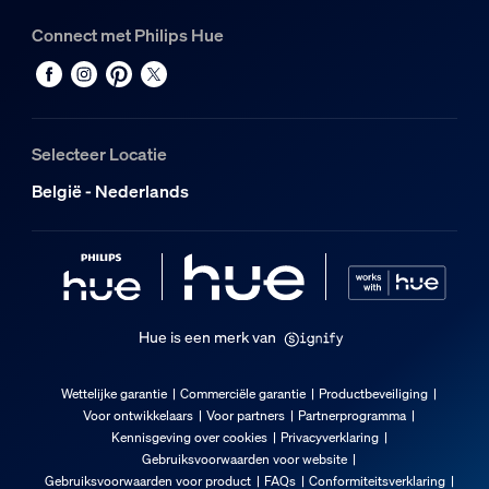
0,09 kg
Connect met Philips Hue
Brutogewicht
0,11 kg
Hoogte
100 mm
Selecteer Locatie
Lengte
115 mm
België - Nederlands
Breedte
25 mm
Materiaalnummer (12NC)
929004256501
Hue is een merk van
Afmetingen en gewicht van product
Wettelijke garantie
Commerciële garantie
Productbeveiliging
Kabellengte
Voor ontwikkelaars
Voor partners
Partnerprogramma
3.000
Kennisgeving over cookies
Privacyverklaring
Gebruiksvoorwaarden voor website
Totale lengte
Gebruiksvoorwaarden voor product
FAQs
Conformiteitsverklaring