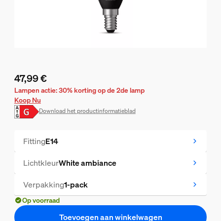
47,99 €
De huidige prijs is 47,99 €
Lampen actie: 30% korting op de 2de lamp
Koop Nu
Download het productinformatieblad
Fitting
E14
Lichtkleur
White ambiance
Verpakking
1-pack
Op voorraad
Toevoegen aan winkelwagen