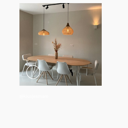
Brutogewicht
0,07 kg
Hoogte
174 mm
Lengte
55 mm
Breedte
72 mm
Materiaalnummer (12NC)
929003145201
Verpakkingsinformatie
@klusjesmam
EAN
8719514411807
Opgenomen vermogen