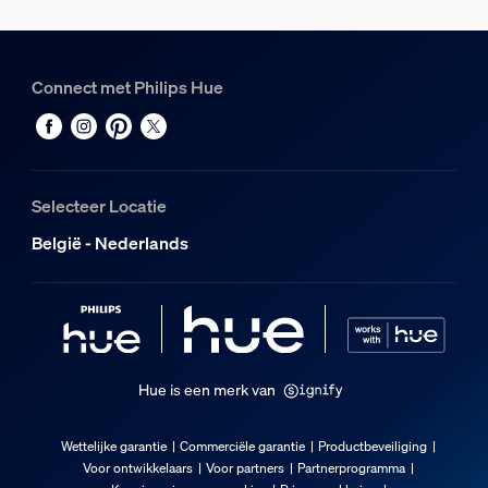
Energieverbruik in stand-by
0,5 W
Connect met Philips Hue
Energie-efficiëntielabel (EEL)
G
Energieverbruik
4,6 W
Selecteer Locatie
Service
België - Nederlands
Garantie
2 jaar
Technische specificaties
Hue is een merk van
Lichtstroom in lumen meegeleverde lamp
Wettelijke garantie
Commerciële garantie
Productbeveiliging
350
Voor ontwikkelaars
Voor partners
Partnerprogramma
Gewicht