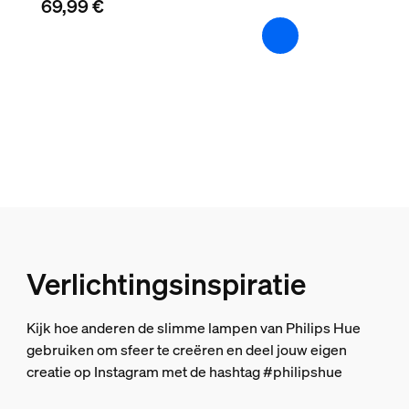
Garantie
69,99 €
2 jaar
Ja
Lichtkenmerken
Kleurweergave-index (CRI)
≥80
Kleurtemperatuur
2200-4500 K
Afmetingen en gewicht verpakking
Verlichtingsinspiratie
EAN/UPC - product
Kijk hoe anderen de slimme lampen van Philips Hue
8719514411807
gebruiken om sfeer te creëren en deel jouw eigen
creatie op Instagram met de hashtag #philipshue
Nettogewicht
0,03 kg