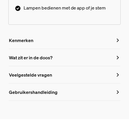
modern tintje.
Lampen bedienen met de app of je stem
Kenmerken
Kenmerken
Wat zit er in de doos?
Productnummer (EAN/UPC)
Veelgestelde vragen
8719514411807
Veelgestelde vragen
Lampafmeting
Gebruikershandleiding
Afmetingen (bxhxd)
Zijn filament bulbs standaardgloeilam
129x39x39
Duurzaamheid