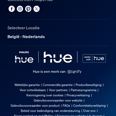
Duurzaamheid
Nominale levensduur
25.000
Selecteer Locatie
Extra onderdeel/accessoire meegeleve
België - Nederlands
Inclusief batterijen
Ja
Dimbaar met Hue app en dimmer
Ja
Hue is een merk van
Vast ingebouwde LED-lamp
Nee
Wettelijke garantie
Commerciële garantie
Productbeveiliging
Voor ontwikkelaars
Voor partners
Partnerprogramma
Garantie
Kennisgeving over cookies
Privacyverklaring
Gebruiksvoorwaarden voor website
Gebruiksvoorwaarden voor product
FAQs
Conformiteitsverklaring
2 jaar
Beleid voor beëindiging van ondersteuning
Over ons
Ja
Neem contact op met Philips
Eigenaar van website
In de pers