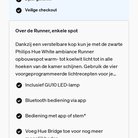
Veilige checkout
Over de Runner, enkele spot
Dankzij een verstelbare kop kun je met de zwarte
Philips Hue White ambiance Runner
opbouwspot warm- tot koelwit licht tot in alle
hoeken van de kamer schijnen. Gebruik de vier
voorgeprogrammeerde lichtrecepten voor je
dagelijkse routines en profiteer van de draadloze
Inclusief GU10 LED-lamp
bediening met de Hue app. Wanneer je de
opbouwspot verbindt met de Hue Bridge,
Bluetooth bediening via app
ontgrendel je alle slimme functies.
Bediening met app of stem*
Voeg Hue Bridge toe voor nog meer