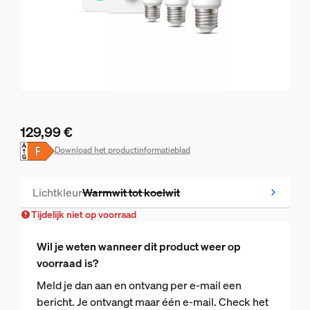
129,99 €
De huidige prijs is 129,99 €
Download het productinformatieblad
Lichtkleur
Warmwit tot koelwit
Tijdelijk niet op voorraad
Tijdelijk niet op voorraad
Wil je weten wanneer dit product weer op
voorraad is?
Meld je dan aan en ontvang per e-mail een
bericht. Je ontvangt maar één e-mail. Check het