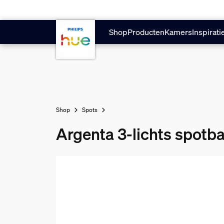
Doorgaan naar inhoud
Shop
Producten
Kamers
Inspirati
Shop
Spots
Argenta 3-lichts spotba