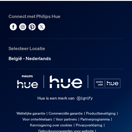
Diversen
Connect met Philips Hue
Speciaal ontworpen voor
Woonkamer, Slaapkamer, Keuken
Type
Selecteer Locatie
Plafondlampen
België - Nederlands
Afmetingen en gewicht verpakking
EAN/UPC - product
8720169277557
Nettogewicht
Hue is een merk van
6,2 kg
Brutogewicht
Wettelijke garantie
Commerciële garantie
Productbeveiliging
8,65 kg
Voor ontwikkelaars
Voor partners
Partnerprogramma
Kennisgeving over cookies
Privacyverklaring
Hoogte
Gebruiksvoorwaarden voor website