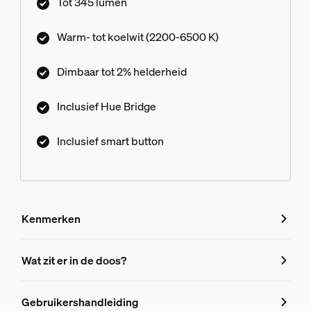
Tot 345 lumen
en een bibliotheek vol lichtscènes ontworpen
door onze experts - of maak je eigen scène! Maak
Warm- tot koelwit (2200-6500 K)
verbinding met de meegeleverde Hue Bridge en
geniet meteen van eindeloos veel slimme
Dimbaar tot 2% helderheid
verlichtingsfuncties. Bedien de lampen met je
stem, de app of een slim accessoire.
Inclusief Hue Bridge
Inclusief smart button
Kenmerken
Kenmerken
Wat zit er in de doos?
Productnummer (EAN/UPC)
Gebruikershandleiding
8721103103734