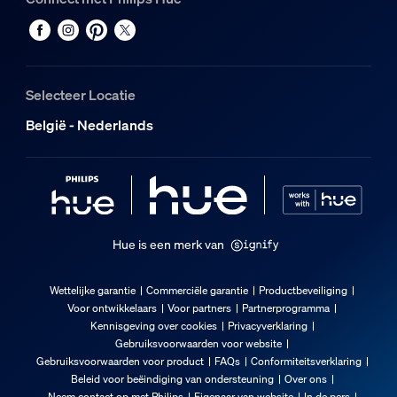
Duurzaamheid
Nominale levensduur
25.000
Selecteer Locatie
Extra onderdeel/accessoire meegeleve
België - Nederlands
Dimbaar met Hue app en dimmer
Ja
Vast ingebouwde LED-lamp
Nee
Hue is een merk van
Lichtkenmerken
Wettelijke garantie
Commerciële garantie
Productbeveiliging
Voor ontwikkelaars
Voor partners
Partnerprogramma
Bundelhoek
Kennisgeving over cookies
Privacyverklaring
40
Gebruiksvoorwaarden voor website
Gebruiksvoorwaarden voor product
FAQs
Conformiteitsverklaring
Kleurweergave-index (CRI)
Beleid voor beëindiging van ondersteuning
Over ons
≥80
Neem contact op met Philips
Eigenaar van website
In de pers