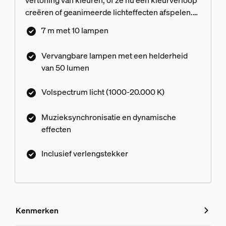
vertoning van kleuren, of ze nu een kleurverloop
creëren of geanimeerde lichteffecten afspelen.
Deze verlenging kan worden gebruikt om twee
7 m met 10 lampen
lichtslingers aan je stopcontact te kunnen
koppelen met behulp van de inbegrepen T-
Vervangbare lampen met een helderheid
aansluiting. Het maakt het ook mogelijk om de
van 50 lumen
lichtslinger toe te voegen aan een opstelling met
laagspanning. Lichtslingers met bolvormige
Volspectrum licht (1000-20.000 K)
lampen kunnen niet end-to-end worden
verlengd.
Muzieksynchronisatie en dynamische
effecten
Inclusief verlengstekker
Kenmerken