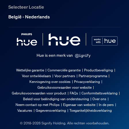
25.000
Selecteer Locatie
Milieu
België - Nederlands
Vochtigheid wanneer in werking
5% <H<75% (niet-condenserend)
Temperatuur wanneer in werking
-20 °C t/m 45 °C
Hue is een merk van
Extra onderdeel/accessoire meegeleve
Wettelijke garantie
Commerciële garantie
Productbeveiliging
Voor ontwikkelaars
Voor partners
Partnerprogramma
Met kleurverandering (LED)
Kennisgeving over cookies
Privacyverklaring
Ja
Gebruiksvoorwaarden voor website
Gebruiksvoorwaarden voor product
FAQs
Conformiteitsverklaring
Volledig weerbestendig
Beleid voor beëindiging van ondersteuning
Over ons
Ja
Neem contact op met Philips
Eigenaar van website
In de pers
Vacatures
Gegevensverklaring
Toegankelijkheidsverklaring
Lichtkenmerken
© 2018-2026 Signify Holding. Alle rechten voorbehouden.