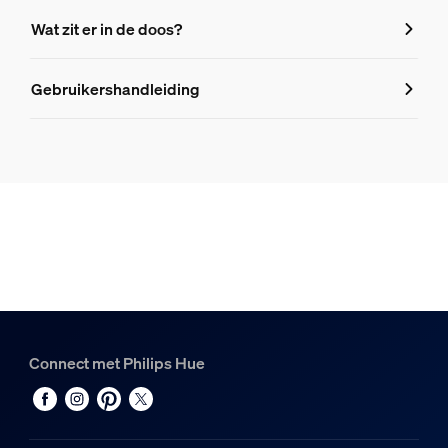
Kenmerken
Wat zit er in de doos?
Productnummer (EAN/UPC)
Gebruikershandleiding
8721103063717
Design en afwerking
Kleur
Zwart
Materiaal
Kunststof
Duurzaamheid
Connect met Philips Hue
Bereik omgevingstemperatuur
-20 tot +45 °C
Nominale levensduur