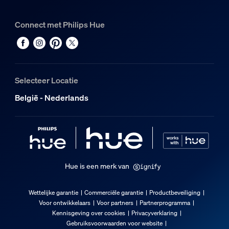
Aluminium
Connect met Philips Hue
Duurzaamheid
Nominale levensduur
25.000
Selecteer Locatie
Extra onderdeel/accessoire meegeleve
België - Nederlands
Dimbaar met Hue app en dimmer
Ja
Volledig weerbestendig
Nee
Hue is een merk van
Lichtkenmerken
Wettelijke garantie
Commerciële garantie
Productbeveiliging
Voor ontwikkelaars
Voor partners
Partnerprogramma
Kleurweergave-index (CRI)
Kennisgeving over cookies
Privacyverklaring
≥80
Gebruiksvoorwaarden voor website