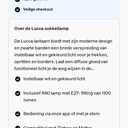
Veilige checkout
Over de Lucca sokkellamp
De Lucca lantaarn biedt met zijn moderne design
en zwarte banden een brede verspreiding van
instelbaar wit en gekleurd licht voor je hekken,
opritten en borders. Laat een diffuse gloed van
functioneel licht je de weg wijzen in de
buitenruimte. Of stel de sokkellamp in op elke
Instelbaar wit en gekleurd licht
gewenste kleur om decoratieve highlights toe te
voegen aan ingangen en de achtertuin. Bedien de
Inclusief A60 lamp met E27- fitting van 1100
Lucca moeiteloos met de Hue app en slimme
lumen
assistenten via een Hue Bridge of Bridge Pro.
Zigbee netwerkconnectiviteit met een Bridge
Bediening via onze app of met je stem
voorkomt ongeoorloofde toegang tot het
ecosysteem van je slimme lampen.
Compatibel met Zigbee en Matter