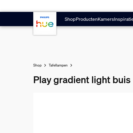
Doorgaan naar inhoud
Shop
Producten
Kamers
Inspirati
Shop
Tafellampen
Play gradient light bui