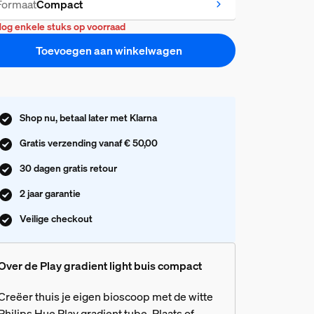
Formaat
Compact
og enkele stuks op voorraad
Toevoegen aan winkelwagen
Shop nu, betaal later met Klarna
Gratis verzending vanaf € 50,00
30 dagen gratis retour
2 jaar garantie
Veilige checkout
Over de Play gradient light buis compact
Creëer thuis je eigen bioscoop met de witte
Philips Hue Play gradient tube. Plaats of