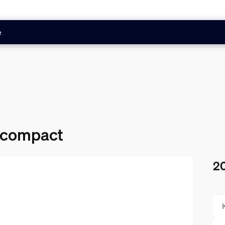
e
s compact
20
De 