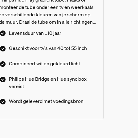
monteer de tube onder een tv en weerkaats
zo verschillende kleuren van je scherm op
de muur. Draai de tube om in alle richtingen
kleurrijk licht te laten schijnen - een perfecte
Levensduur van ±10 jaar
aanvulling op je surround verlichting.
Geschikt voor tv's van 40 tot 55 inch
Combineert wit en gekleurd licht
 af?
Philips Hue Bridge en Hue sync box
vereist
 én de surroundverlichting in te
Wordt geleverd met voedingsbron
 light tube weergegeven in de P