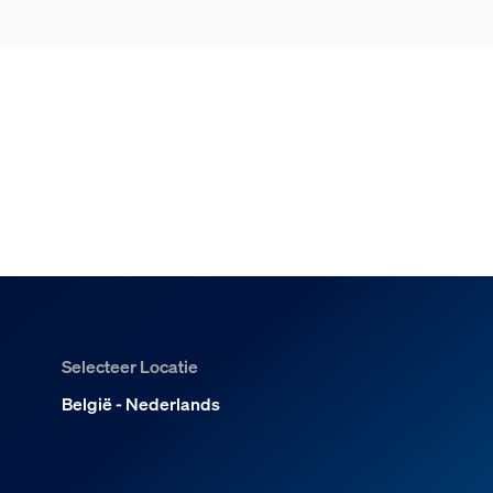
t of Hue White and color ambian
ombineren met de Play gradient 
n?
Selecteer Locatie
België - Nederlands