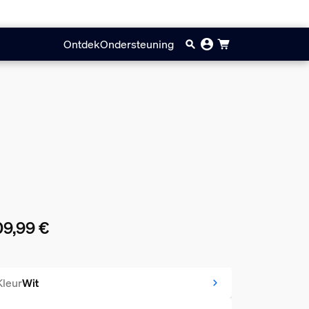
Ontdek
Ondersteuning
9,99 €
huidige prijs is 209,99 €
Kleur
Wit