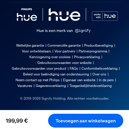
Bereik omgevingstemperatuur
-20 tot +45 °C
Nominale levensduur
25.000
Hue is een merk van
Milieu
Wettelijke garantie
Commerciële garantie
Productbeveiliging
Voor ontwikkelaars
Voor partners
Partnerprogramma
Vochtigheid wanneer in werking
Kennisgeving over cookies
Privacyverklaring
5% <H<95% (niet-condenserend)
Gebruiksvoorwaarden voor website
Gebruiksvoorwaarden voor product
FAQs
Conformiteitsverklaring
Temperatuur wanneer in werking
Beleid voor beëindiging van ondersteuning
Over ons
-20 °C t/m 45 °C
Neem contact op met Philips
Eigenaar van website
In de pers
Vacatures
Gegevensverklaring
Toegankelijkheidsverklaring
Extra onderdeel/accessoire meegeleve
© 2018-2026 Signify Holding. Alle rechten voorbehouden.
Inclusief batterijen
Ja
199,99 €
Dimbaar met Hue app en dimmer
Toevoegen aan winkelwagen
De huidige prijs is 199,99 €
Ja