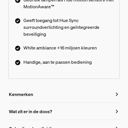
MotionAware™
Geeft toegang tot Hue Sync
surroundverlichting en geïntegreerde
beveiliging
White ambiance +16 miljoen kleuren
Handige, aan te passen bediening
Kenmerken
Kenmerken
Wat zit er in de doos?
Productnummer (EAN/UPC)