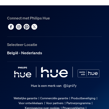
Materiaal
Kunststof
Connect met Philips Hue
Duurzaamheid
Nominale levensduur
25.000
Selecteer Locatie
Extra onderdeel/accessoire meegeleve
België - Nederlands
Draaibare spot
Pivotable (left-right)
Dimbaar met Hue app en dimmer
Ja
Hue is een merk van
Vast ingebouwde LED-lamp
Ja
Wettelijke garantie
Commerciële garantie
Productbeveiliging
Voor ontwikkelaars
Voor partners
Partnerprogramma
Draagbaar
Kennisgeving over cookies
Privacyverklaring