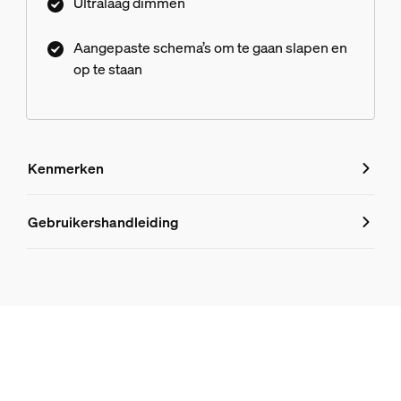
Ultralaag dimmen
Aangepaste schema’s om te gaan slapen en
op te staan
Kenmerken
Kenmerken
Gebruikershandleiding
Productnummer (EAN/UPC)
8720169262997
Design en afwerking
Kleur
White