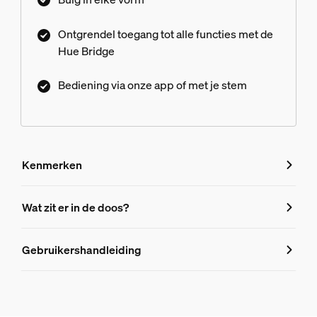
Zet de eerste stap in de wereld van slimme Hue
verlichting: bedien je lampen via de Hue app of
Ontgrendel toegang tot alle functies met de
met je stem via een smart home assistant, stel
Hue Bridge
automatiseringen in en kies uit tientallen
lichtscènes.
Bediening via onze app of met je stem
Kenmerken
Kenmerken
Wat zit er in de doos?
Productnummer (EAN/UPC)
Gebruikershandleiding
8721103096586
Design en afwerking