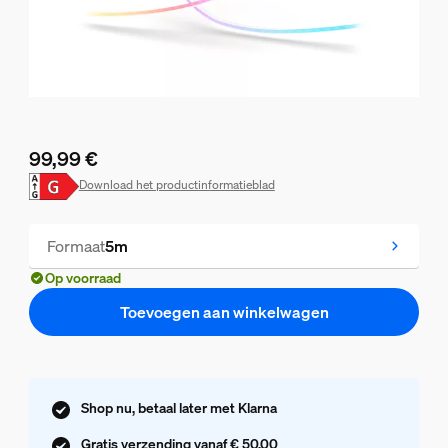
99,99 €
De huidige prijs is 99,99 €
Download het productinformatieblad
Formaat
5m
Op voorraad
Toevoegen aan winkelwagen
Shop nu, betaal later met Klarna
Gratis verzending vanaf € 50,00