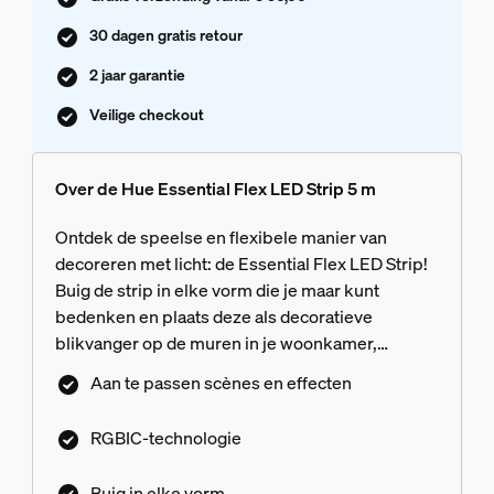
30 dagen gratis retour
2 jaar garantie
Veilige checkout
Over de Hue Essential Flex LED Strip 5 m
Ontdek de speelse en flexibele manier van
decoreren met licht: de Essential Flex LED Strip!
Buig de strip in elke vorm die je maar kunt
bedenken en plaats deze als decoratieve
blikvanger op de muren in je woonkamer,
thuiskantoor of kinderslaapkamer. Gebruik de
Aan te passen scènes en effecten
flexibele LED Strip om de omtrek van spiegels en
wandmeubels te decoreren. Stel het gewenste
RGBIC-technologie
kleurverloop in, met onder andere opvallende
neon lichteffecten voor een extra levendige sfeer.
Buig in elke vorm