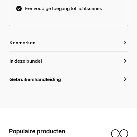
Eenvoudige toegang tot lichtscènes
Kenmerken
Kenmerken
In deze bundel
Productnummer (EAN/UPC)
Gebruikershandleiding
8719514871588
Productinformatie
Hue Dimmer switch (nieuwste model)
3
Populaire producten