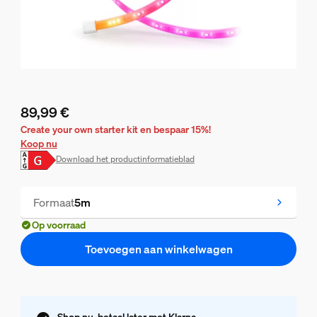
89,99 €
De huidige prijs is 89,99 €
Create your own starter kit en bespaar 15%!
Koop nu
Download het productinformatieblad
Formaat
5m
Op voorraad
Toevoegen aan winkelwagen
Shop nu, betaal later met Klarna