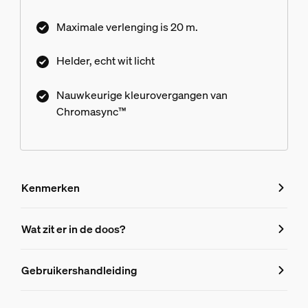
weergave van licht.
Maximale verlenging is 20 m.
Helder, echt wit licht
Nauwkeurige kleurovergangen van
Chromasync™
Kenmerken
Kenmerken
Wat zit er in de doos?
Productnummer (EAN/UPC)
Gebruikershandleiding
8721103103437
Design en afwerking