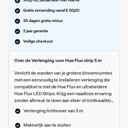
Gratis verzending vanaf € 50,00
30 dagen gratis retour
2 jaar garantie
Veilige checkout
Over de Verlenging voor Hue Flux strip 5 m
Verlicht de wanden van je grotere binnenruimtes
met een eenvoudig te installeren verlenging die
compatibel is met de Hue Flux en ultraheldere
Hue Flux LED Strips. Krijg een naadloze ervaring
zonder afbreuk te doen aan sfeer of lichtkwaliteit.
Breng gradiënten van rijke kleuren en helder,
Verlenging lichtsnoer van 5 m
echt wit licht naar nog meer hoeken van je huis.
Nauwkeurige kleurovergangen met
Makkelijk aan te sluiten
Chromasync™ technologie voor een vlekkeloze