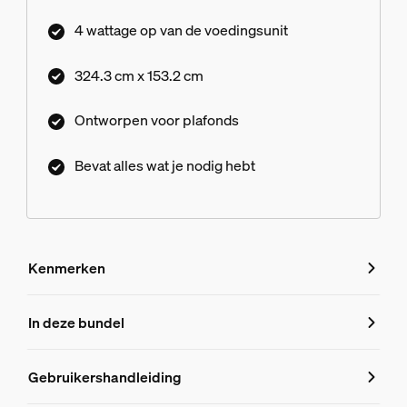
4 wattage op van de voedingsunit
324.3 cm x 153.2 cm
Ontworpen voor plafonds
Bevat alles wat je nodig hebt
Kenmerken
Kenmerken
In deze bundel
Productnummer (EAN/UPC)
Gebruikershandleiding
8719514872660