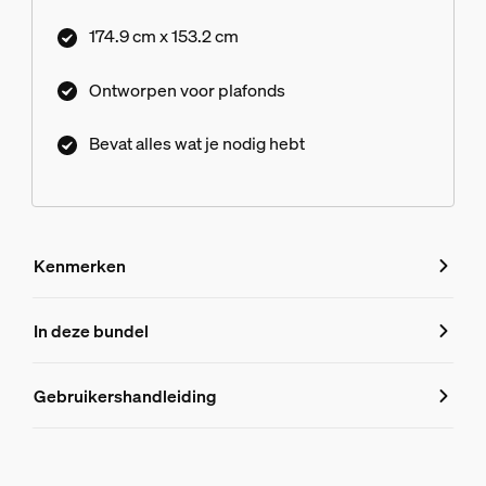
174.9 cm x 153.2 cm
Ontworpen voor plafonds
Bevat alles wat je nodig hebt
Kenmerken
Kenmerken
In deze bundel
Productnummer (EAN/UPC)
Gebruikershandleiding
8719514872332
Productinformatie