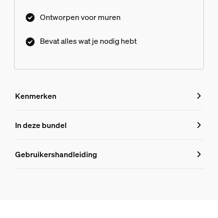
Ontworpen voor muren
Bevat alles wat je nodig hebt
Kenmerken
Kenmerken
In deze bundel
Productnummer (EAN/UPC)
Gebruikershandleiding
8719514873094
Productinformatie
Hue Perifo muur 100 W, voeding met 1 lichtpunt met stekke
1