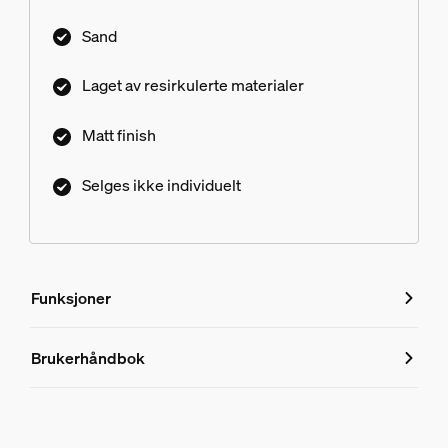
Sand
Laget av resirkulerte materialer
Matt finish
Selges ikke individuelt
Funksjoner
Funksjoner
Brukerhåndbok
Produktnummer (EAN/UPC)
8720169879966