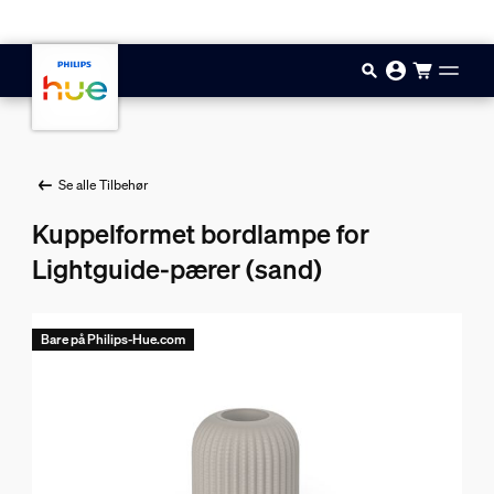
Hopp til hovedinnhold
Se alle Tilbehør
Kuppelformet bordlampe for
Lightguide-pærer (sand)
Bare på Philips-Hue.com