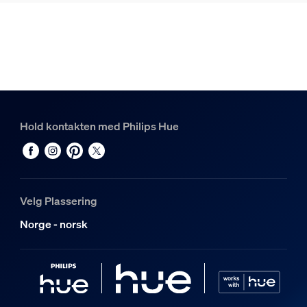
Design og utseende
Farge
Beige
Materiale
Syntetiske materialer
Hold kontakten med Philips Hue
Diverse
Type
Bordlampe
Velg Plassering
Emballasjemål og vekt
Norge - norsk
EAN/UPC – produkt
8720169879966
Nettovekt