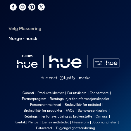
Velg Plassering
Norge - norsk
Hue er et
-merke
Garanti
Produktsikkerhet
For utviklere
For partnere
Partnerprogram
Retningslinjer for informasjonskapsler
Personvernmerknad
Bruksvilkår for nettsted
Bruksvilkår for produkter
FAQs
Samsvarserklæring
Retningslinjer for avslutning av brukerstøtte
Om oss
Kontakt Philips
Eier av nettstedet
Presserom
Jobbmuligheter
Datavarsel
Tilgjengelighetserklæring