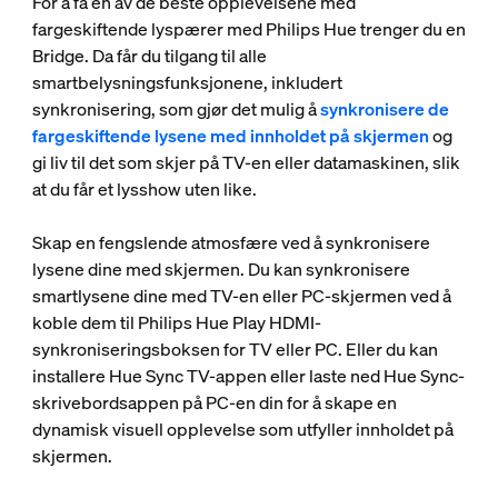
For å få en av de beste opplevelsene med
fargeskiftende lyspærer med Philips Hue trenger du en
Bridge. Da får du tilgang til alle
smartbelysningsfunksjonene, inkludert
synkronisering, som gjør det mulig å
synkronisere de
fargeskiftende lysene med innholdet på skjermen
og
gi liv til det som skjer på TV-en eller datamaskinen, slik
at du får et lysshow uten like.
Skap en fengslende atmosfære ved å synkronisere
lysene dine med skjermen. Du kan synkronisere
smartlysene dine med TV-en eller PC-skjermen ved å
koble dem til Philips Hue Play HDMI-
synkroniseringsboksen for TV eller PC. Eller du kan
installere Hue Sync TV-appen eller laste ned Hue Sync-
skrivebordsappen på PC-en din for å skape en
dynamisk visuell opplevelse som utfyller innholdet på
skjermen.