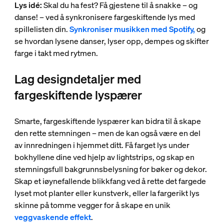
Lys idé:
Skal du ha fest? Få gjestene til å snakke – og
danse! – ved å synkronisere fargeskiftende lys med
spillelisten din.
Synkroniser musikken med Spotify,
og
se hvordan lysene danser, lyser opp, dempes og skifter
farge i takt med rytmen.
Lag designdetaljer med
fargeskiftende lyspærer
Smarte, fargeskiftende lyspærer kan bidra til å skape
den rette stemningen – men de kan også være en del
av innredningen i hjemmet ditt. Få farget lys under
bokhyllene dine ved hjelp av lightstrips, og skap en
stemningsfull bakgrunnsbelysning for bøker og dekor.
Skap et iøynefallende blikkfang ved å rette det fargede
lyset mot planter eller kunstverk, eller la fargerikt lys
skinne på tomme vegger for å skape en unik
veggvaskende effekt
.