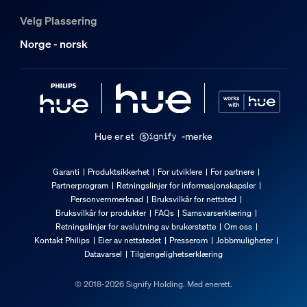
Velg Plassering
Norge - norsk
Hue er et
-merke
Garanti
Produktsikkerhet
For utviklere
For partnere
Partnerprogram
Retningslinjer for informasjonskapsler
Personvernmerknad
Bruksvilkår for nettsted
Bruksvilkår for produkter
FAQs
Samsvarserklæring
Retningslinjer for avslutning av brukerstøtte
Om oss
Kontakt Philips
Eier av nettstedet
Presserom
Jobbmuligheter
Datavarsel
Tilgjengelighetserklæring
© 2018-2026 Signify Holding. Med enerett.