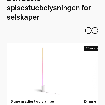
spisestuebelysningen for
selskaper
20% rabatt med
Signe gradient gulvlampe
Dimmer swi