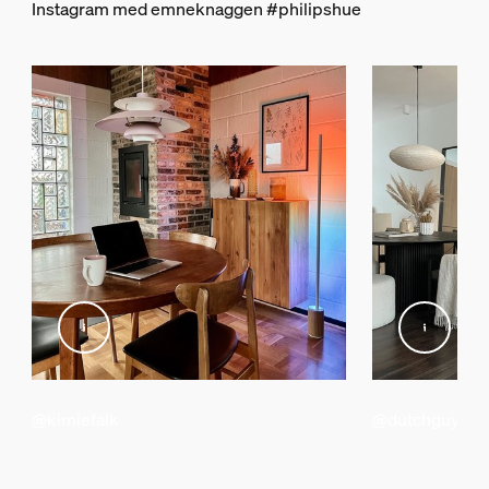
Instagram med emneknaggen #philipshue
@kimiefalk
@dutchguy84