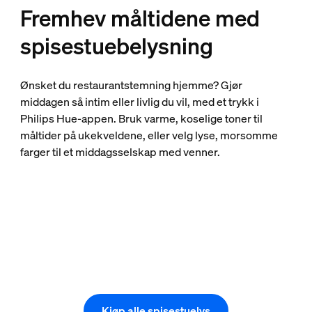
Fremhev måltidene med
spisestuebelysning
Ønsket du restaurantstemning hjemme? Gjør
middagen så intim eller livlig du vil, med et trykk i
Philips Hue-appen. Bruk varme, koselige toner til
måltider på ukekveldene, eller velg lyse, morsomme
farger til et middagsselskap med venner.
Kjøp alle spisestuelys